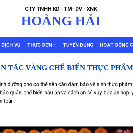
CTY TNHH KD - TM- DV - XNK
HOÀNG HẢI
DỊCH VỤ
THỰC ĐƠN
TUYỂN DỤNG
HOẠT ĐỘNG 
ÊN TẮC VÀNG CHẾ BIẾN THỰC PHẨM
nh dưỡng cho cơ thể nên cần đảm bảo vệ sinh thực phẩm a
bảo quản, chế biến, nấu ăn và cách ăn.
Vì vậy, bữa ăn hợp l
n toàn: