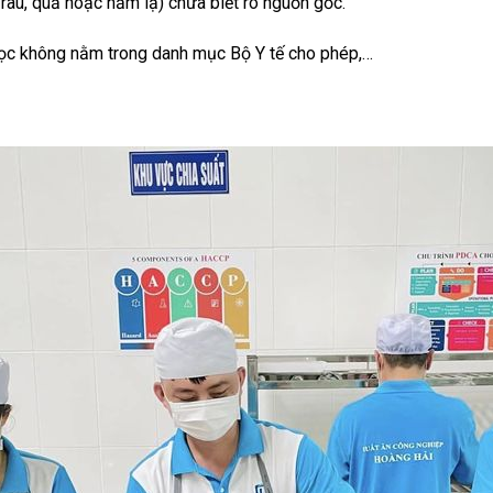
rau, quả hoặc nấm lạ) chưa biết rõ nguồn gốc.
c không nằm trong danh mục Bộ Y tế cho phép,…