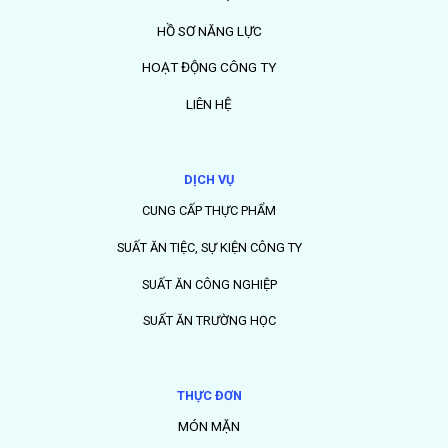
HỒ SƠ NĂNG LỰC
HOẠT ĐỘNG CÔNG TY
LIÊN HỆ
DỊCH VỤ
CUNG CẤP THỰC PHẨM
SUẤT ĂN TIỆC, SỰ KIỆN CÔNG TY
SUẤT ĂN CÔNG NGHIỆP
SUẤT ĂN TRƯỜNG HỌC
THỰC ĐƠN
MÓN MẶN