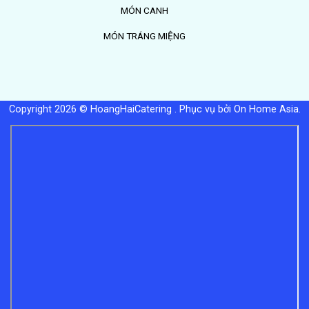
MÓN CANH
MÓN TRÁNG MIỆNG
Copyright 2026 © HoangHaiCatering .
Phục vụ bởi On Home Asia
.